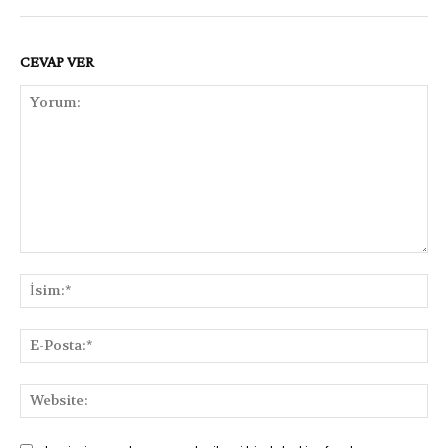
CEVAP VER
Yorum:
İsi
E-
Pos
Web