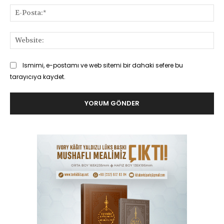
E-
Pos
Web
Ismimi, e-postamı ve web sitemi bir dahaki sefere bu
tarayıcıya kaydet.