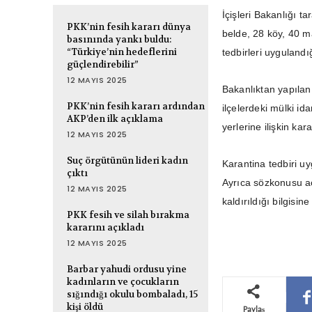
İçişleri Bakanlığı t
PKK’nin fesih kararı dünya
belde, 28 köy, 40 m
basınında yankı buldu:
“Türkiye’nin hedeflerini
tedbirleri uygulandığ
güçlendirebilir”
12 MAYIS 2025
Bakanlıktan yapılan
PKK’nin fesih kararı ardından
ilçelerdeki mülki id
AKP’den ilk açıklama
yerlerine ilişkin ka
12 MAYIS 2025
Suç örgütünün lideri kadın
Karantina tedbiri u
çıktı
Ayrıca sözkonusu aç
12 MAYIS 2025
kaldırıldığı bilgisine
PKK fesih ve silah bırakma
kararını açıkladı
12 MAYIS 2025
Barbar yahudi ordusu yine
kadınların ve çocukların
sığındığı okulu bombaladı, 15
kişi öldü
Paylaş