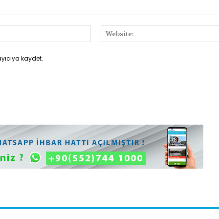
E-
Posta:*
ayıcıya kaydet.