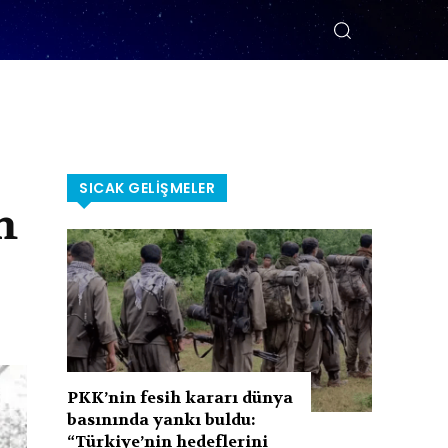
SICAK GELIŞMELER
m
PKK’nin fesih kararı dünya
basınında yankı buldu:
“Türkiye’nin hedeflerini