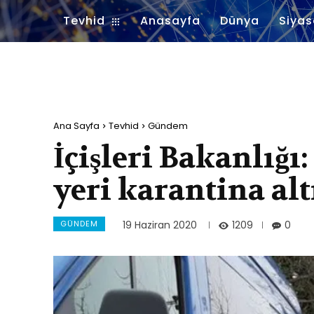
Tevhid
Anasayfa
Dünya
Siyas
Ana Sayfa
Tevhid
Gündem
İçişleri Bakanlığı
yeri karantina al
GÜNDEM
1209
19 Haziran 2020
0