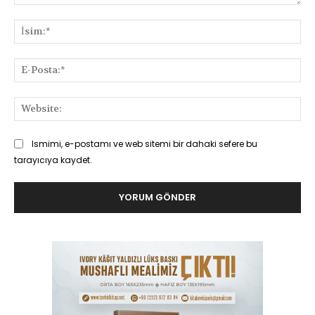
Yorum:
İsi
E-
Pos
Web
Ismimi, e-postamı ve web sitemi bir dahaki sefere bu
tarayıcıya kaydet.