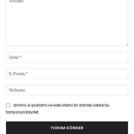
Yorum:
İsi
E-
Pos
Web
Ismimi, e-postamı ve web sitemi bir dahaki sefere bu
tarayıcıya kaydet.