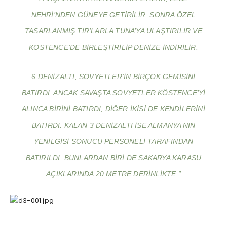
NEHRI’NDEN GÜNEYE GETIRILIR. SONRA ÖZEL
TASARLANMIŞ TIR’LARLA TUNA’YA ULAŞTIRILIR VE
KÖSTENCE’DE BIRLEŞTIRILIP DENIZE INDIRILIR.
6 DENIZALTI, SOVYETLER’IN BIRÇOK GEMISINI
BATIRDI. ANCAK SAVAŞTA SOVYETLER KÖSTENCE’YI
ALINCA BIRINI BATIRDI, DIĞER IKISI DE KENDILERINI
BATIRDI. KALAN 3 DENIZALTI ISE ALMANYA’NIN
YENILGISI SONUCU PERSONELI TARAFINDAN
BATIRILDI. BUNLARDAN BIRI DE SAKARYA KARASU
AÇIKLARINDA 20 METRE DERINLIKTE.”