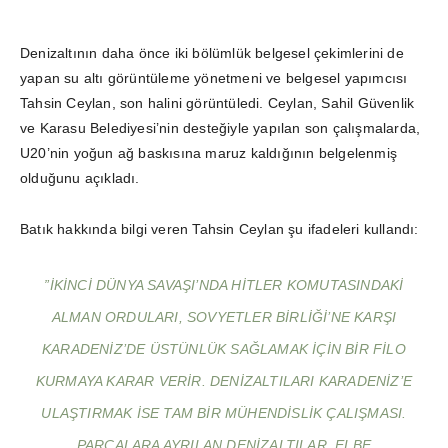
Denizaltının daha önce iki bölümlük belgesel çekimlerini de
yapan su altı görüntüleme yönetmeni ve belgesel yapımcısı
Tahsin Ceylan, son halini görüntüledi. Ceylan, Sahil Güvenlik
ve Karasu Belediyesi’nin desteğiyle yapılan son çalışmalarda,
U20’nin yoğun ağ baskısına maruz kaldığının belgelenmiş
olduğunu açıkladı.
Batık hakkında bilgi veren Tahsin Ceylan şu ifadeleri kullandı:
”İKINCI DÜNYA SAVAŞI’NDA HITLER KOMUTASINDAKI
ALMAN ORDULARI, SOVYETLER BIRLIĞI’NE KARŞI
KARADENIZ’DE ÜSTÜNLÜK SAĞLAMAK IÇIN BIR FILO
KURMAYA KARAR VERIR. DENIZALTILARI KARADENIZ’E
ULAŞTIRMAK ISE TAM BIR MÜHENDISLIK ÇALIŞMASI.
PARÇALARA AYRILAN DENIZALTILAR, ELBE