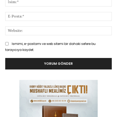
İsi
E-
Pos
Web
Ismimi, e-postamı ve web sitemi bir dahaki sefere bu
tarayıcıya kaydet.