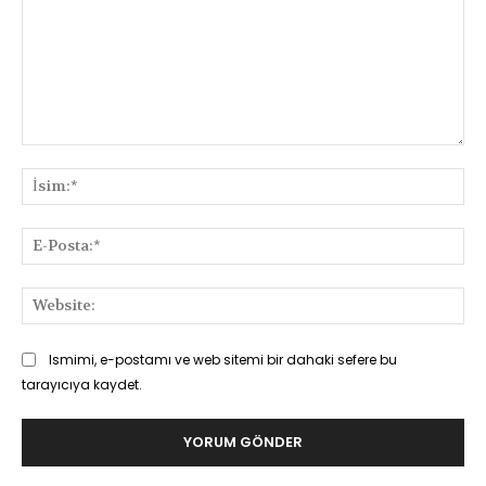
Yorum:
İsi
E-
Pos
Web
Ismimi, e-postamı ve web sitemi bir dahaki sefere bu
tarayıcıya kaydet.