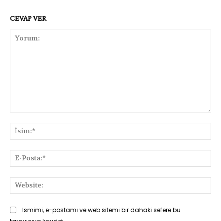
CEVAP VER
Yorum:
İsi
E-
Pos
Web
Ismimi, e-postamı ve web sitemi bir dahaki sefere bu