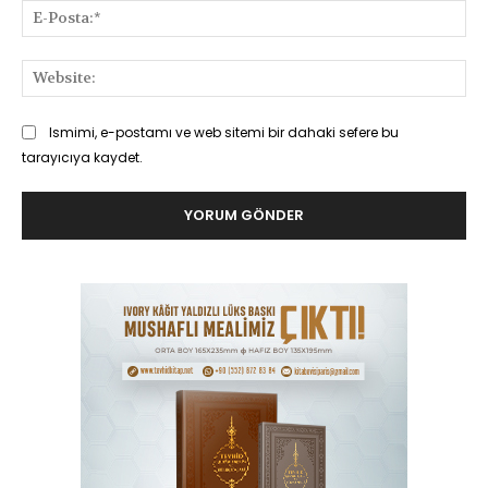
E-
Pos
Web
Ismimi, e-postamı ve web sitemi bir dahaki sefere bu
tarayıcıya kaydet.