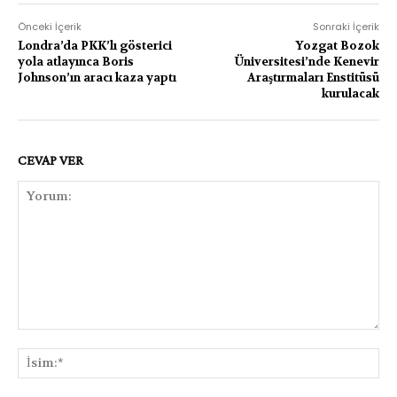
Önceki İçerik
Sonraki İçerik
Londra’da PKK’lı gösterici
Yozgat Bozok
yola atlayınca Boris
Üniversitesi’nde Kenevir
Johnson’ın aracı kaza yaptı
Araştırmaları Enstitüsü
kurulacak
CEVAP VER
Yorum:
İsi