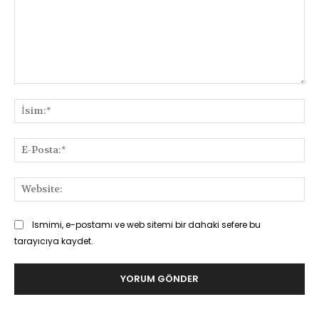
Yorum:
İsi
E-
Pos
Web
Ismimi, e-postamı ve web sitemi bir dahaki sefere bu
tarayıcıya kaydet.