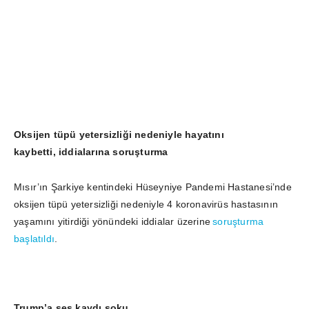
Oksijen tüpü yetersizliği nedeniyle hayatını
kaybetti, iddialarına soruşturma
Mısır’ın Şarkiye kentindeki Hüseyniye Pandemi Hastanesi’nde
oksijen tüpü yetersizliği nedeniyle 4 koronavirüs hastasının
yaşamını yitirdiği yönündeki iddialar üzerine
soruşturma
başlatıldı
.
Trump’a ses kaydı şoku