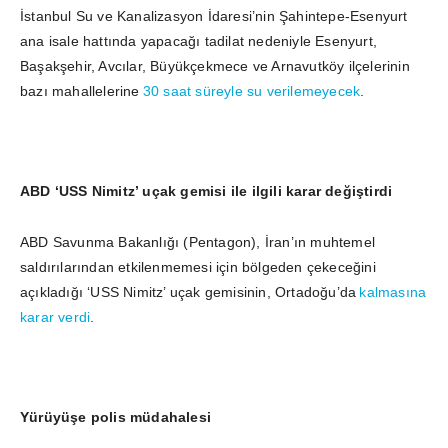
İstanbul Su ve Kanalizasyon İdaresi’nin Şahintepe-Esenyurt
ana isale hattında yapacağı tadilat nedeniyle Esenyurt,
Başakşehir, Avcılar, Büyükçekmece ve Arnavutköy ilçelerinin
bazı mahallelerine
30 saat süreyle su verilemeyecek
.
ABD ‘USS Nimitz’ uçak gemisi ile ilgili karar değiştirdi
ABD Savunma Bakanlığı (Pentagon), İran’ın muhtemel
saldırılarından etkilenmemesi için bölgeden çekeceğini
açıkladığı ‘USS Nimitz’ uçak gemisinin, Ortadoğu’da
kalmasına
karar verdi
.
Yürüyüşe polis müdahalesi