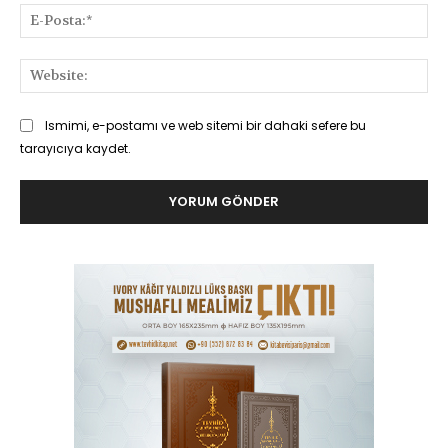
E-
Pos
Web
Ismimi, e-postamı ve web sitemi bir dahaki sefere bu
tarayıcıya kaydet.