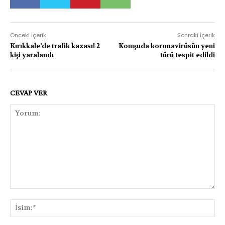
Önceki İçerik
Sonraki İçerik
Kırıkkale’de trafik kazası! 2
Komşuda koronavirüsün yeni
kişi yaralandı
türü tespit edildi
CEVAP VER
Yorum:
İsi