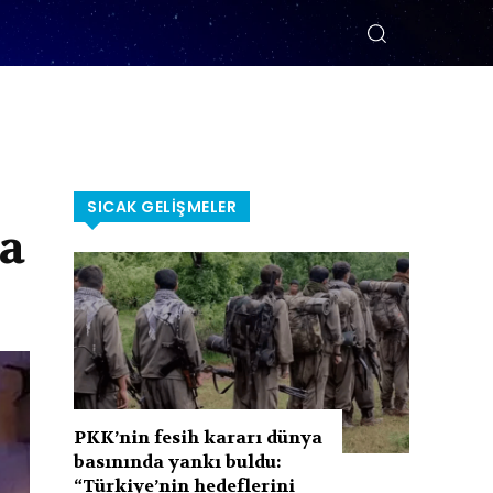
SICAK GELIŞMELER
ma
PKK’nin fesih kararı dünya
basınında yankı buldu:
“Türkiye’nin hedeflerini