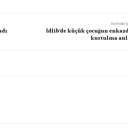
Sonraki İ
adı
İdlib’de küçük çocuğun enkaz
kurtulma anl