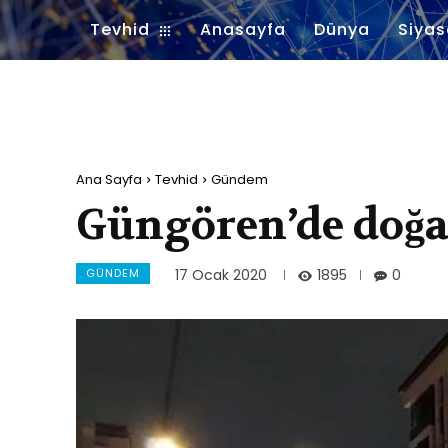
Tevhid
Anasayfa
Dünya
Siyas
Ana Sayfa
Tevhid
Gündem
Güngören’de doğa
GÜNDEM
1895
17 Ocak 2020
0