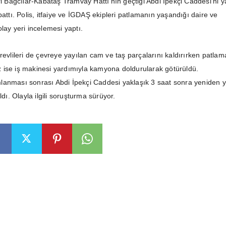
ri Bağcılar-Kabataş Tramvay Hattı’nın geçtiği Abdi İpekçi Caddesi’ni 
pattı. Polis, itfaiye ve İGDAŞ ekipleri patlamanın yaşandığı daire ve
lay yeri incelemesi yaptı.
revlileri de çevreye yayılan cam ve taş parçalarını kaldırırken patlam
ise iş makinesi yardımıyla kamyona doldurularak götürüldü.
lanması sonrası Abdi İpekçi Caddesi yaklaşık 3 saat sonra yeniden 
ldı. Olayla ilgili soruşturma sürüyor.