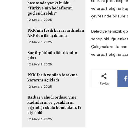
sonrası polis ekiple
basınında yankı buldu:
“Türkiye’nin hedeflerini
ve araç trafiğine ka
güçlendirebilir”
çevresinde birsüre o
12 MAYIS 2025
PKK’nin fesih kararı ardından
Belediye temizlik gö
AKP’den ilk açıklama
sebep olduğu enkaz 
12 MAYIS 2025
Çalışmaların tamam
Suç örgütünün lideri kadın
ve araç trafiğine açı
çıktı
12 MAYIS 2025
PKK fesih ve silah bırakma
kararını açıkladı
Paylaş
12 MAYIS 2025
Barbar yahudi ordusu yine
kadınların ve çocukların
sığındığı okulu bombaladı, 15
kişi öldü
12 MAYIS 2025