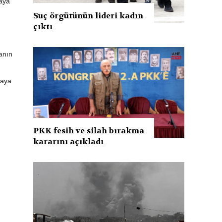
yaya
Suç örgütünün lideri kadın
çıktı
anın
yaya
PKK fesih ve silah bırakma
kararını açıkladı