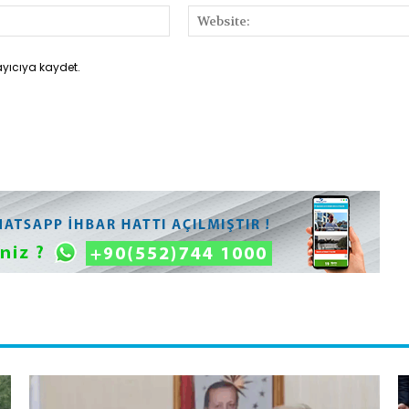
E-
Posta:*
ayıcıya kaydet.