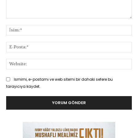
Yorum:
İsi
E-
Pos
Web
Ismimi, e-postamı ve web sitemi bir dahaki sefere bu
tarayıcıya kaydet.