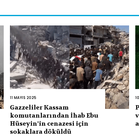
11 MAYIS 2025
1
Gazzeliler Kassam
P
komutanlarından İhab Ebu
v
Hüseyin’in cenazesi için
a
sokaklara döküldü