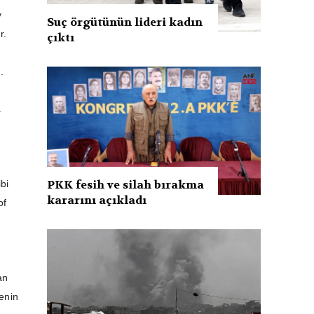
y
Suç örgütünün lideri kadın
r.
çıktı
.
a
.
PKK fesih ve silah bırakma
bi
kararını açıkladı
of
an
enin