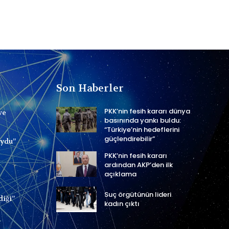
Son Haberler
PKK’nin fesih kararı dünya
ve
basınında yankı buldu:
“Türkiye’nin hedeflerini
güçlendirebilir”
uydu”
PKK’nin fesih kararı
ardından AKP’den ilk
açıklama
Suç örgütünün lideri
diği”
kadın çıktı