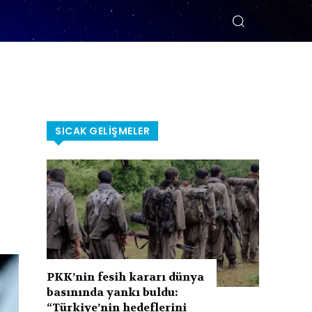
SICAK GELIŞMELER
PKK’nin fesih kararı dünya
basınında yankı buldu:
“Türkiye’nin hedeflerini