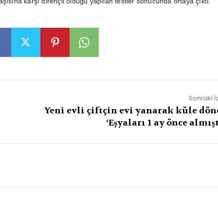
şısına karşı dirençli olduğu yapılan testler sonucunda ortaya çıktı.
Sonraki İ
Yeni evli çiftçin evi yanarak küle dön
‘Eşyaları 1 ay önce almış