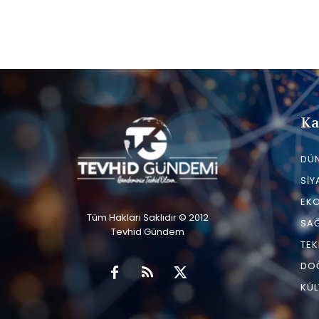
Ka
DÜ
SIY
EK
Tüm Hakları Saklıdır © 2012
SAĞ
Tevhid Gündem
TEK
DO
KÜL