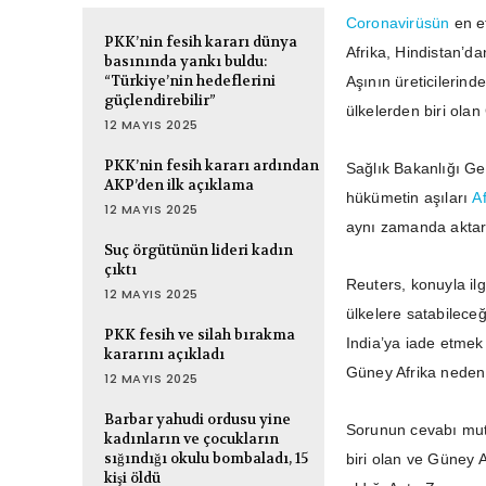
Coronavirüsün
en et
PKK’nin fesih kararı dünya
Afrika, Hindistan’da
basınında yankı buldu:
“Türkiye’nin hedeflerini
Aşının üreticilerind
güçlendirebilir”
ülkelerden biri olan
12 MAYIS 2025
PKK’nin fesih kararı ardından
Sağlık Bakanlığı Ge
AKP’den ilk açıklama
hükümetin aşıları
Af
12 MAYIS 2025
aynı zamanda aktarı
Suç örgütünün lideri kadın
çıktı
Reuters, konuyla ilg
12 MAYIS 2025
ülkelere satabileceği
PKK fesih ve silah bırakma
India’ya iade etmek 
kararını açıkladı
Güney Afrika neden 
12 MAYIS 2025
Barbar yahudi ordusu yine
Sorunun cevabı mut
kadınların ve çocukların
sığındığı okulu bombaladı, 15
biri olan ve Güney 
kişi öldü