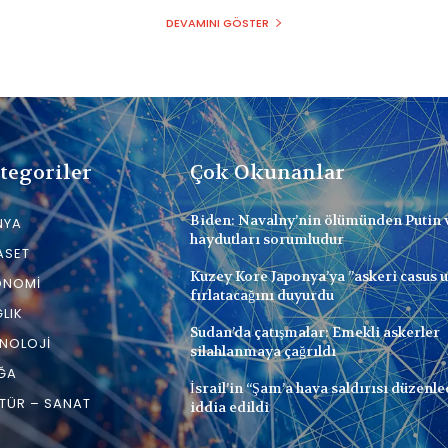
DEVAMINI GÖSTER
tegoriler
Çok Okunanlar
Biden: Navalny’nin ölümünden Putin 
NYA
haydutları sorumludur
ASET
Kuzey Kore Japonya’ya ”askeri casus 
ONOMI
fırlatacağını duyurdu
LIK
Sudan’da çatışmalar: Emekli askerler
NOLOJI
silahlanmaya çağrıldı
ĞA
İsrail’in “Şam’a hava saldırısı düzenle
TÜR – SANAT
iddia edildi