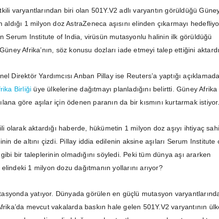
kili varyantlarından biri olan 501Y.V2 adlı varyantın görüldüğü Güne
n aldığı 1 milyon doz AstraZeneca aşısını elinden çıkarmayı hedefliyo
en Serum Institute of India, virüsün mutasyonlu halinin ilk görüldüğü
 Güney Afrika’nın, söz konusu dozları iade etmeyi talep ettiğini aktardı
nel Direktör Yardımcısı Anban Pillay ise Reuters’a yaptığı açıklamad
rika Birliği
üye ülkelerine dağıtmayı planladığını belirtti. Güney Afrika
lana göre aşılar için ödenen paranın da bir kısmını kurtarmak istiyor
ili olarak aktardığı haberde, hükümetin 1 milyon doz aşıyı ihtiyaç sahi
nin de altını çizdi. Pillay iddia edilenin aksine aşıları Serum Institute 
gibi bir taleplerinin olmadığını söyledi. Peki tüm dünya aşı ararken
elindeki 1 milyon dozu dağıtmanın yollarını arıyor?
asyonda yatıyor. Dünyada görülen en güçlü mutasyon varyantlarınd
Afrika’da mevcut vakalarda baskın hale gelen 501Y.V2 varyantının ülk