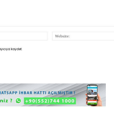
E-
Posta:*
ayıcıya kaydet.