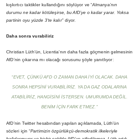
kışkırtıcı taktikler kullandığını söylüyor ve “
Almanya’nın
durumu ne kadar kötüleşirse, bu AfD’ye o kadar yarar. Yoksa
partinin oyu yüzde 3’te kalır
” diyor.
Daha sonra vurabiliriz
Christian Lüth’ün, Licentia’nın daha fazla göçmenin gelmesinin
AfD’nin çıkarına mı olacağı sorusunu şöyle yanıtlıyor:
“EVET, ÇÜNKÜ AFD O ZAMAN DAHA IYI OLACAK. DAHA
SONRA HEPSINI VURABILIRIZ. YA DA GAZ ODALARINA
ATABILIRIZ, HANGISINI ISTERSEN. UMURUMDA DEĞIL.
BENIM IÇIN FARK ETMEZ.”
AfD’nin Twitter hesabından yapılan açıklamada, Lüth’ün
sözleri için “
Partimizin özgürlükçü-demokratik ilkeleriyle
bağdaşmıyor ve hiçbir şekilde AfD’ye atfedilemez. Lüth artık