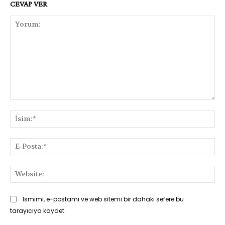
CEVAP VER
Yorum:
İsi
E-
Pos
Web
Ismimi, e-postamı ve web sitemi bir dahaki sefere bu
tarayıcıya kaydet.