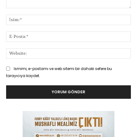
Yorum:
İsi
E-
Pos
Web
Ismimi, e-postamı ve web sitemi bir dahaki sefere bu
tarayıcıya kaydet.