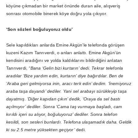
köyüne çıkmadan bir market önünde duran aile, alışveriş
sonrası otomobile binerek köye doğru yola çıkıyor.
‘Son sözleri boğuluyoruz oldu’
Sele kapıldıkları anlarda Emine Akgün’le telefonda görüşen
kuzeni Kazım Tanrıverdi, o anları anlattı. Emine Akgün’ün
kendisini aradığını ve yolda kaldıklarını bildirdiğini anlatan
Tanrıverdi,
“Bana ‘Gelin bizi kurtarın’ dedi. Tekrar telefonla
aradılar ‘Bize yardım edin, kurtarın’ diye bağırdılar. Ben de
‘Araba geri gelmiyorsa inin, aracı terk edin’ dedim. ‘İnemiyoruz
araba taşa dayandı’ dediler. Yani sel arabayı sürükleyip taşa
dayatmış. ‘Diğer kapıdan çıkın’ dedik, ‘Oraya da sel bastı
açılmıyor’ dediler. Sonra ‘Cama taş vurmaya başladı, cam
kırıldı içeri su alıyor, boğuluyoruz’ dediler. Sonra telefon
kesildi, son sesleri bunlardı. Telefona ulaşamadık daha. Geldik
ki su 2.5 metre yüksekten geçiyor’
dedi.