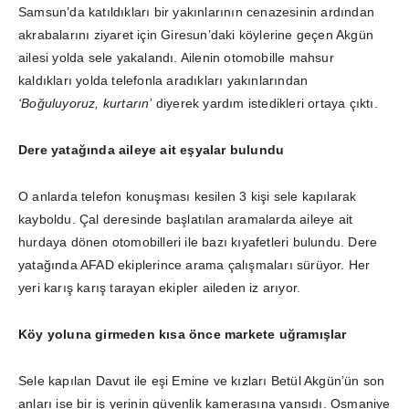
Samsun’da katıldıkları bir yakınlarının cenazesinin ardından
akrabalarını ziyaret için Giresun’daki köylerine geçen Akgün
ailesi yolda sele yakalandı. Ailenin otomobille mahsur
kaldıkları yolda telefonla aradıkları yakınlarından
‘Boğuluyoruz, kurtarın’
diyerek yardım istedikleri ortaya çıktı.
Dere yatağında aileye ait eşyalar bulundu
O anlarda telefon konuşması kesilen 3 kişi sele kapılarak
kayboldu. Çal deresinde başlatılan aramalarda aileye ait
hurdaya dönen otomobilleri ile bazı kıyafetleri bulundu. Dere
yatağında AFAD ekiplerince arama çalışmaları sürüyor. Her
yeri karış karış tarayan ekipler aileden iz arıyor.
Köy yoluna girmeden kısa önce markete uğramışlar
Sele kapılan Davut ile eşi Emine ve kızları Betül Akgün’ün son
anları ise bir iş yerinin güvenlik kamerasına yansıdı. Osmaniye