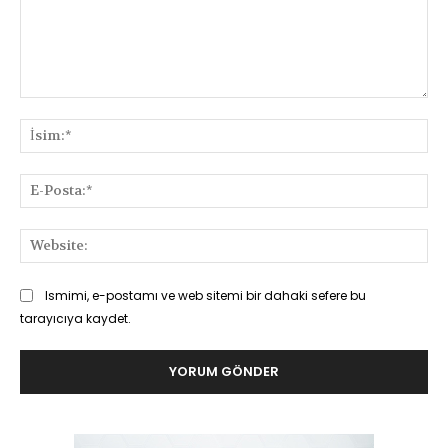
Yorum:
İsi
E-
Pos
Web
Ismimi, e-postamı ve web sitemi bir dahaki sefere bu
tarayıcıya kaydet.