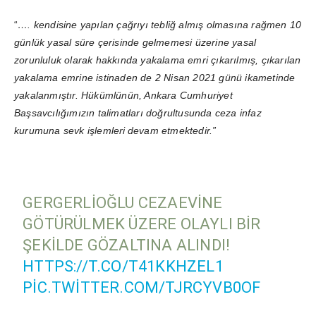
“
…. kendisine yapılan çağrıyı tebliğ almış olmasına rağmen 10
günlük yasal süre çerisinde gelmemesi üzerine yasal
zorunluluk olarak hakkında yakalama emri çıkarılmış, çıkarılan
yakalama emrine istinaden de 2 Nisan 2021 günü ikametinde
yakalanmıştır. Hükümlünün, Ankara Cumhuriyet
Başsavcılığımızın talimatları doğrultusunda ceza infaz
kurumuna sevk işlemleri
devam etmektedir.”
GERGERLIOĞLU CEZAEVINE
GÖTÜRÜLMEK ÜZERE OLAYLI BIR
ŞEKILDE GÖZALTINA ALINDI!
HTTPS://T.CO/T41KKHZEL1
PIC.TWITTER.COM/TJRCYVB0OF