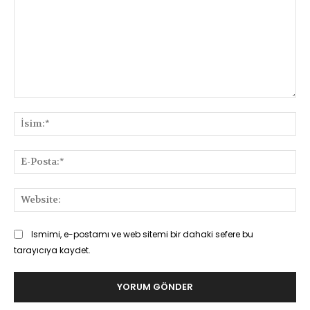
Yorum:
İsi
E-
Pos
Web
Ismimi, e-postamı ve web sitemi bir dahaki sefere bu
tarayıcıya kaydet.