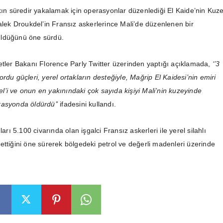
şkın süredir yakalamak için operasyonlar düzenlediği El Kaide’nin Kuz
malek Droukdel’in Fransız askerlerince Mali’de düzenlenen bir
ldüğünü öne sürdü.
etler Bakanı Florence Parly Twitter üzerinden yaptığı açıklamada,
‘’3
rdu güçleri, yerel ortakların desteğiyle, Mağrip El Kaidesi’nin emiri
’i ve onun en yakınındaki çok sayıda kişiyi Mali’nin kuzeyinde
rasyonda öldürdü’’
ifadesini kullandı.
ları 5.100 civarında olan işgalci Fransız askerleri ile yerel silahlı
ettiğini öne sürerek bölgedeki petrol ve değerli madenleri üzerinde