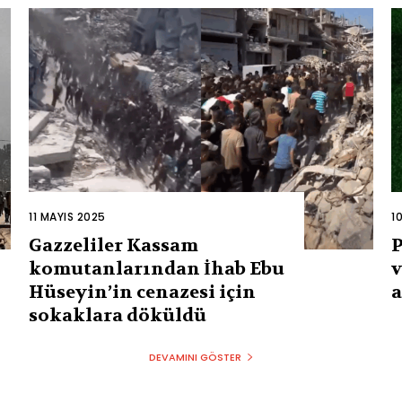
11 MAYIS 2025
1
Gazzeliler Kassam
P
komutanlarından İhab Ebu
v
Hüseyin’in cenazesi için
a
sokaklara döküldü
DEVAMINI GÖSTER