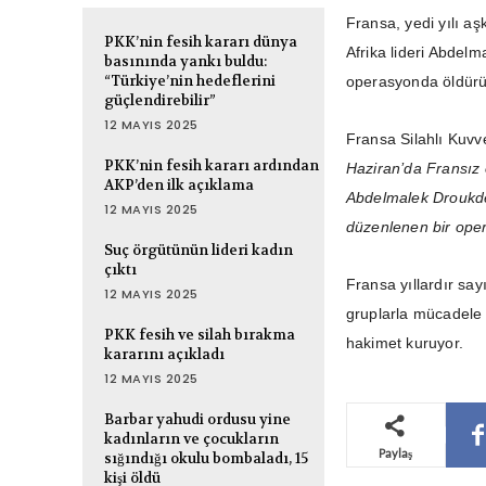
Fransa, yedi yılı a
PKK’nin fesih kararı dünya
Afrika lideri Abdel
basınında yankı buldu:
“Türkiye’nin hedeflerini
operasyonda öldürü
güçlendirebilir”
12 MAYIS 2025
Fransa Silahlı Kuvv
PKK’nin fesih kararı ardından
Haziran’da Fransız o
AKP’den ilk açıklama
Abdelmalek Droukdel
12 MAYIS 2025
düzenlenen bir ope
Suç örgütünün lideri kadın
çıktı
Fransa yıllardır sayı
12 MAYIS 2025
gruplarla mücadele 
PKK fesih ve silah bırakma
hakimet kuruyor.
kararını açıkladı
12 MAYIS 2025
Barbar yahudi ordusu yine
kadınların ve çocukların
Paylaş
sığındığı okulu bombaladı, 15
kişi öldü