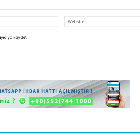
E-
Posta:*
ayıcıya kaydet.