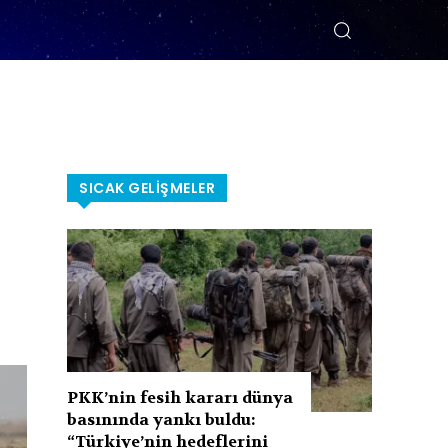
SICAK GELIŞMELER
PKK’nin fesih kararı dünya
basınında yankı buldu:
“Türkiye’nin hedeflerini