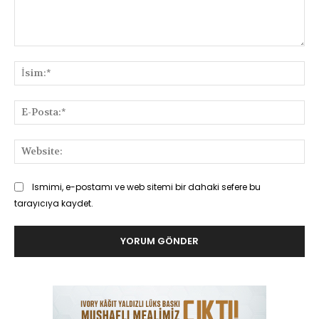
Yorum:
İsi
E-
Pos
Web
Ismimi, e-postamı ve web sitemi bir dahaki sefere bu
tarayıcıya kaydet.