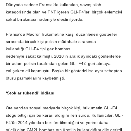
​Dünyada sadece Fransa’da kullanılan, savaş silahı
kategorisinde olan ve TNT içeren GLI-F4’ler, birçok eylemciyi
sakat bırakması nedeniyle eleştiriliyordu.
Fransa’da Macron hükümetine karşı düzenlenen gösteriler
sırasında birçok kişi polisin müdahale sırasında
kullandığı GLI-F4 tipi gaz bombası
nedeniyle sakat kalmıştı. 2018’in aralık ayındaki gösterilerde
bir adam polisin tarafından gelen GLI-F4’ü geri atmaya
çalışırken eli kopmuştu. Başka bir gösterici ise aynı sebepten
ötürü parmaklarını kaybetmişti.
‘Stoklar tükendi’ iddiası
Öte yandan sosyal medyada birçok kişi, hükümetin GLI-F4
stoğu bittiği için bu kararı aldığını ileri sürdü. Kullanıcılar, GLI-
F4’ün 2014 yılından beri üretilmediğini ve yerine daha
güçlü olan GM2L bombasının üretilip kullanıldığını dile getirdi.