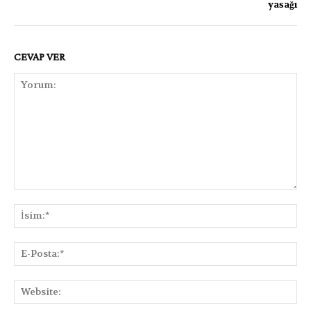
yasağı
CEVAP VER
Yorum:
İsi
E-
Pos
Web