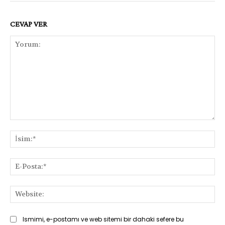
CEVAP VER
Yorum:
İsi
E-
Pos
Web
Ismimi, e-postamı ve web sitemi bir dahaki sefere bu