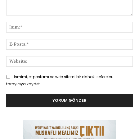
Yorum:
İsi
E-
Pos
Web
Ismimi, e-postamı ve web sitemi bir dahaki sefere bu
tarayıcıya kaydet.