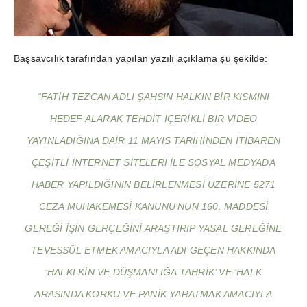
Başsavcılık tarafından yapılan yazılı açıklama şu şekilde:
“FATIH TEZCAN ADLI ŞAHSIN HALKIN BIR KISMINI
HEDEF ALARAK TEHDIT IÇERIKLI BIR VIDEO
YAYINLADIĞINA DAIR 11 MAYIS TARIHINDEN ITIBAREN
ÇEŞITLI INTERNET SITELERI ILE SOSYAL MEDYADA
HABER YAPILDIĞININ BELIRLENMESI ÜZERINE 5271
CEZA MUHAKEMESI KANUNU’NUN 160. MADDESI
GEREĞI IŞIN GERÇEĞINI ARAŞTIRIP YASAL GEREĞINE
TEVESSÜL ETMEK AMACIYLA ADI GEÇEN HAKKINDA
‘HALKI KIN VE DÜŞMANLIĞA TAHRIK’ VE ‘HALK
ARASINDA KORKU VE PANIK YARATMAK AMACIYLA