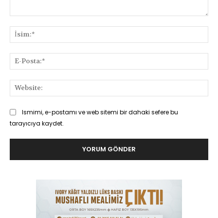
Yorum:
İsi
E-
Pos
Web
Ismimi, e-postamı ve web sitemi bir dahaki sefere bu
tarayıcıya kaydet.