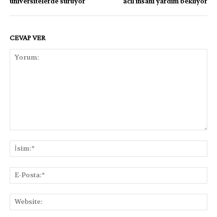
üniversitelerde sürüyor
acil insani yardım bekliyor
CEVAP VER
Yorum:
İsi
E-
Pos
Web