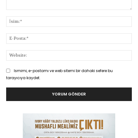
Yorum:
İsi
E-
Pos
Web
Ismimi, e-postamı ve web sitemi bir dahaki sefere bu
tarayıcıya kaydet.