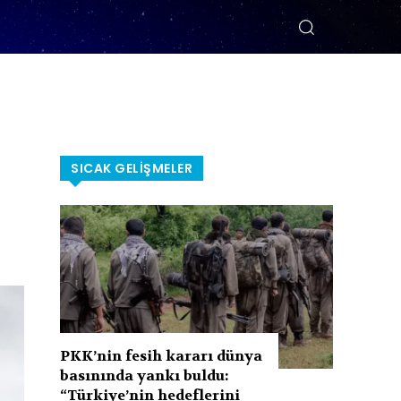
SICAK GELIŞMELER
PKK’nin fesih kararı dünya
basınında yankı buldu:
“Türkiye’nin hedeflerini