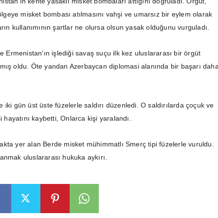
stan’ın kente yasaklı misket bombaları attığını doğruladı. Örgüt,
 bölgeye misket bombası atılmasını vahşi ve umarsız bir eylem olarak
arın kullanımının şartlar ne olursa olsun yasak olduğunu vurguladı.
te Ermenistan’ın işlediği savaş suçu ilk kez uluslararası bir örgüt
nmış oldu. Öte yandan Azerbaycan diplomasi alanında bir başarı dah
iki gün üst üste füzelerle saldırı düzenledi. O saldırılarda çoçuk ve
i hayatını kaybetti, Onlarca kişi yaralandı.
kta yer alan Berde misket mühimmatlı Smerç tipi füzelerle vuruldu.
anmak uluslararası hukuka aykırı.