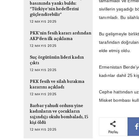
tamamladı ve Ermeni
basınında yankı buldu:
“Türkiye’nin hedeflerini
sivillerin yaşadığı
güçlendirebilir”
tanımladı. Bu silahl
12 MAYIS 2025
PKK’nin fesih kararı ardından
Bu gelişmeyle birlik
AKP’den ilk açıklama
tarafından doğrula
12 MAYIS 2025
elde etmiş oldu.
Suç örgütünün lideri kadın
çıktı
Ermenistan Berde’ye 
12 MAYIS 2025
kadınlar dahil 25 kiş
PKK fesih ve silah bırakma
kararını açıkladı
Cephe hattından uza
12 MAYIS 2025
Misket bombası kull
Barbar yahudi ordusu yine
kadınların ve çocukların
sığındığı okulu bombaladı, 15
kişi öldü
12 MAYIS 2025
Paylaş