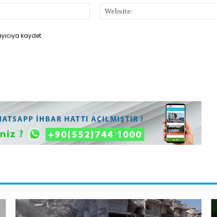
E-
Posta:*
ayıcıya kaydet.