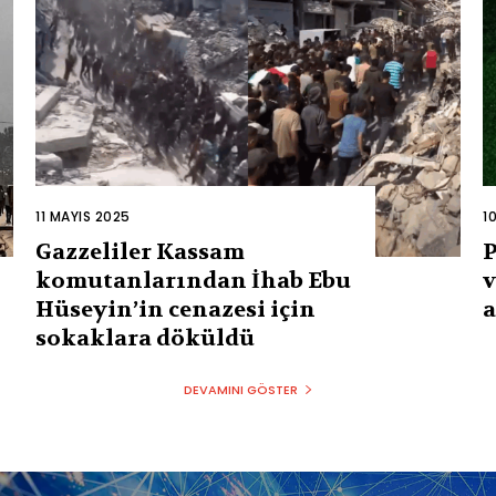
11 MAYIS 2025
1
Gazzeliler Kassam
P
komutanlarından İhab Ebu
v
Hüseyin’in cenazesi için
a
sokaklara döküldü
DEVAMINI GÖSTER