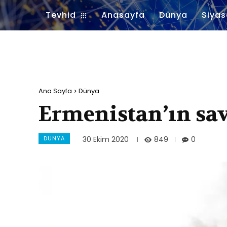
Tevhid
Anasayfa
Dünya
Siyas
Ana Sayfa
Dünya
Ermenistan’ın sav
DÜNYA
849
30 Ekim 2020
0