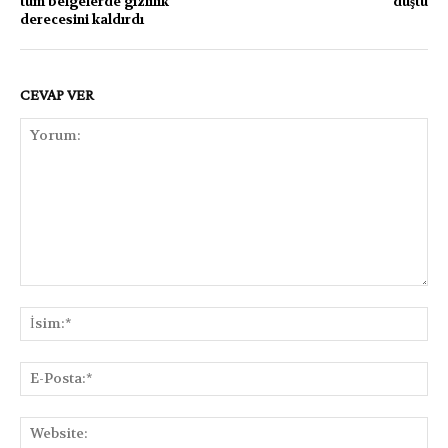
tüm belgelerde gizlilik
düştü
derecesini kaldırdı
CEVAP VER
Yorum:
İsi
E-
Pos
Web