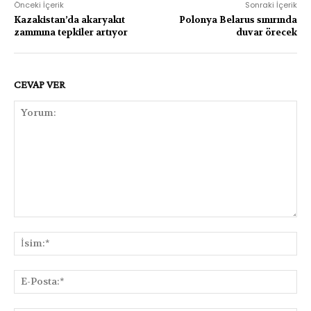
Önceki İçerik
Sonraki İçerik
Kazakistan’da akaryakıt
Polonya Belarus sınırında
zammına tepkiler artıyor
duvar örecek
CEVAP VER
Yorum:
İsi
E-
Pos