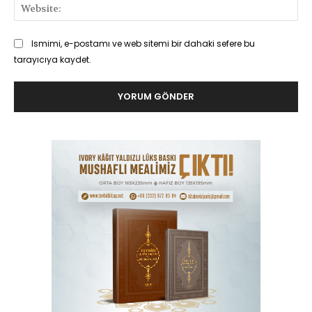
Web
Ismimi, e-postamı ve web sitemi bir dahaki sefere bu
tarayıcıya kaydet.