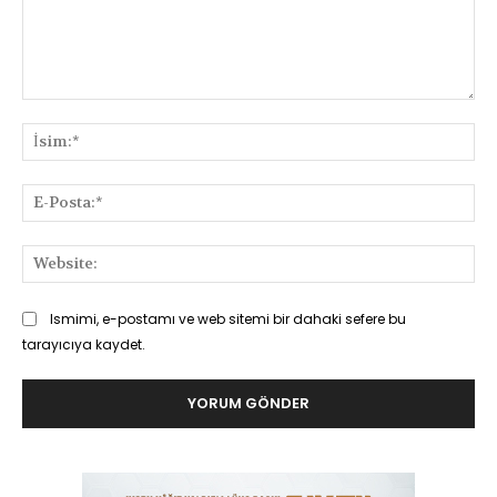
Yorum:
İsi
E-
Pos
Web
Ismimi, e-postamı ve web sitemi bir dahaki sefere bu
tarayıcıya kaydet.