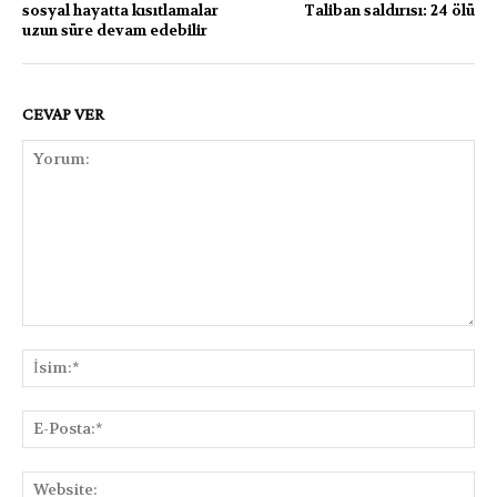
sosyal hayatta kısıtlamalar
Taliban saldırısı: 24 ölü
uzun süre devam edebilir
CEVAP VER
Yorum:
İsi
E-
Pos
Web