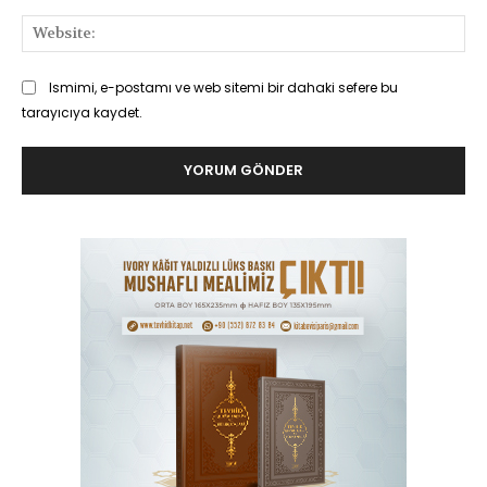
Web
Ismimi, e-postamı ve web sitemi bir dahaki sefere bu
tarayıcıya kaydet.