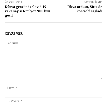
Önceki İçerik
Sonraki İçerik
Dünya genelinde Covid-19
Libya ordusu, Sirte’de
vaka sayısı 6 milyon 900 bini
kontrolü sağladı
geçti
CEVAP VER
Yorum:
İsi
E-
Pos