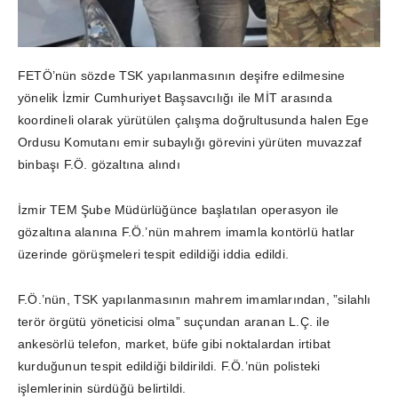
FETÖ’nün sözde TSK yapılanmasının deşifre edilmesine
yönelik İzmir Cumhuriyet Başsavcılığı ile MİT arasında
koordineli olarak yürütülen çalışma doğrultusunda halen Ege
Ordusu Komutanı emir subaylığı görevini yürüten muvazzaf
binbaşı F.Ö. gözaltına alındı
İzmir TEM Şube Müdürlüğünce başlatılan operasyon ile
gözaltına alanına F.Ö.’nün mahrem imamla kontörlü hatlar
üzerinde görüşmeleri tespit edildiği iddia edildi.
F.Ö.’nün, TSK yapılanmasının mahrem imamlarından, ”silahlı
terör örgütü yöneticisi olma” suçundan aranan L.Ç. ile
ankesörlü telefon, market, büfe gibi noktalardan irtibat
kurduğunun tespit edildiği bildirildi. F.Ö.’nün polisteki
işlemlerinin sürdüğü belirtildi.