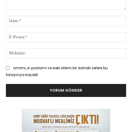
Yorum:
İsi
E-
Pos
Web
Ismimi, e-postamı ve web sitemi bir dahaki sefere bu
tarayıcıya kaydet.