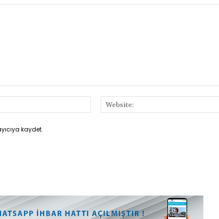
E-
Posta:*
ayıcıya kaydet.