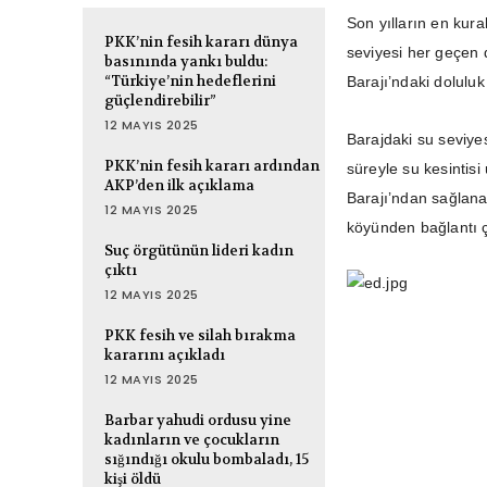
Son yılların en kura
PKK’nin fesih kararı dünya
seviyesi her geçen 
basınında yankı buldu:
“Türkiye’nin hedeflerini
Barajı’ndaki doluluk
güçlendirebilir”
12 MAYIS 2025
Barajdaki su seviye
PKK’nin fesih kararı ardından
süreyle su kesintis
AKP’den ilk açıklama
Barajı’ndan sağlana
12 MAYIS 2025
köyünden bağlantı ç
Suç örgütünün lideri kadın
çıktı
12 MAYIS 2025
PKK fesih ve silah bırakma
kararını açıkladı
12 MAYIS 2025
Barbar yahudi ordusu yine
kadınların ve çocukların
sığındığı okulu bombaladı, 15
kişi öldü