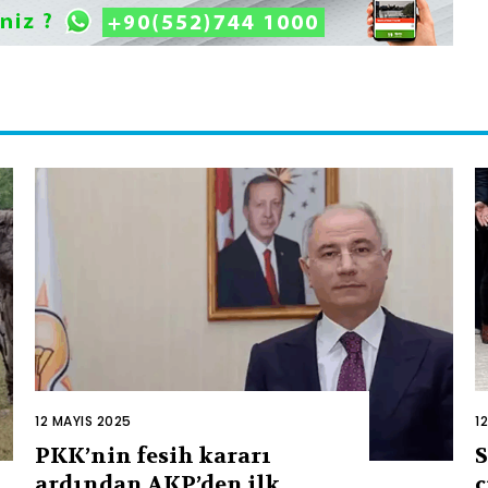
12 MAYIS 2025
1
PKK’nin fesih kararı
S
ardından AKP’den ilk
ç