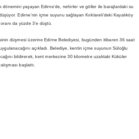
k dönemini yaşayan Edirne’de, nehirler ve göller ile barajlardaki su
düşüyor. Edirne’nin içme suyunu sağlayan Kırklareli’deki Kayalıköy
 oranı da yüzde 3’e düştü.
sinin düşmesi üzerine Edirne Belediyesi, bugünden itibaren 36 saat
i uygulanacağını açıkladı. Belediye, kentin içme suyunun Süloğlu
cağını bildirerek, kent merkezine 30 kilometre uzaktaki Küküler
alışması başlattı.