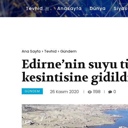
Tevhid
Anasayfa
Dünya
Siyas
Ana Sayfa
Tevhid
Gündem
Edirne’nin suyu t
kesintisine gidild
GÜNDEM
1198
26 Kasım 2020
0