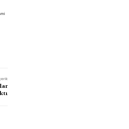
smi
çerik
lar
ktı