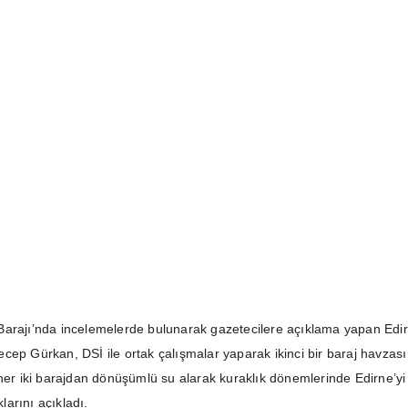
Barajı’nda incelemelerde bulunarak gazetecilere açıklama yapan Edi
cep Gürkan, DSİ ile ortak çalışmalar yaparak ikinci bir baraj havzası
 her iki barajdan dönüşümlü su alarak kuraklık dönemlerinde Edirne’yi
arını açıkladı.