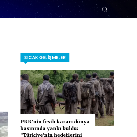
SICAK GELIŞMELER
PKK’nin fesih kararı dünya
basınında yankı buldu:
“Türkiye’nin hedeflerini