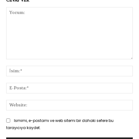
Yorum:
İsi
E-
Pos
Web
Ismimi, e-postamı ve web sitemi bir dahaki sefere bu
tarayıcıya kaydet.