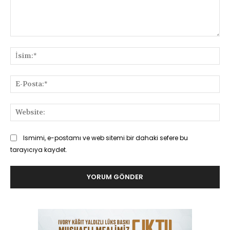
Yorum:
İsi
E-
Pos
Web
Ismimi, e-postamı ve web sitemi bir dahaki sefere bu
tarayıcıya kaydet.