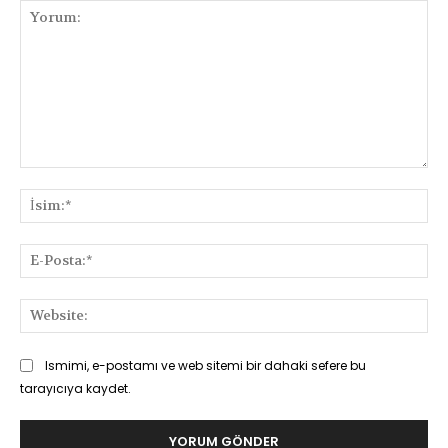
Yorum:
İsi
E-
Pos
Web
Ismimi, e-postamı ve web sitemi bir dahaki sefere bu
tarayıcıya kaydet.