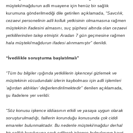
müşteki/mağdurun adli muayene için henüz bir sağlık
kurumuna gönderilmediği dile getirilen açıklamada,
“Savcılık,
cezaevi personelinin adli kolluk yetkisinin olmamasına rağmen
müştekinin ifadesini almasını, suç şüphesi altında olan cezaevi
yetkililerinden talep etmiştir. Aradan 7 gün geçmesine rağmen
hala müşteki/mağdurun ifadesi alınmamıştır”
denildi.
“İvedilikle soruşturma başlatılmalı”
“Tüm bu bilgiler ışığında yetkililerin işkenceyi gizlemek ve
müştekinin vücudundaki izlerin kaybolması için adli işlemleri
‘ağırdan aldıkları’ değerlendirilmektedir”
denilen açıklamada,
şu ifadelere yer verildi:
“Söz konusu işkence iddiasının etkili ve yasaya uygun olarak
soruşturulmadığı, faillerin korunduğu konusunda çok ciddi
emareler bulunmaktadır. Bu nedenle müşteki/mağdur derhal
bir sağlık kuruluşuna sevk edilerek işkence bulgularının kayıt