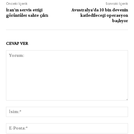
Önceki İçerik
Sonraki İçerik
İran’ın servis ettiği
Avustralya’da 10 bin devenin
görüntüler sahte çıktı
katledileceği operasyon
başlıyor
CEVAP VER
Yorum:
İsi
E-
Pos