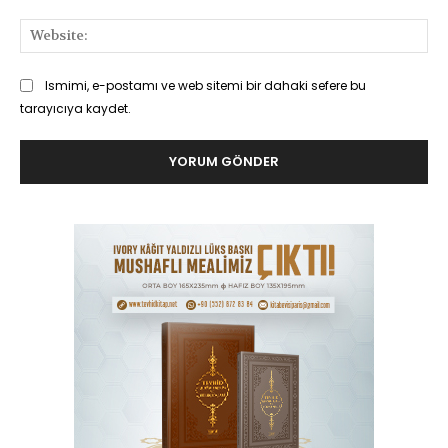
Web
Ismimi, e-postamı ve web sitemi bir dahaki sefere bu
tarayıcıya kaydet.