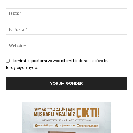
Yorum:
İsi
E-
Pos
Web
Ismimi, e-postamı ve web sitemi bir dahaki sefere bu
tarayıcıya kaydet.