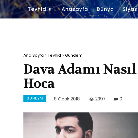
Tevhid
Anasayfa
Dünya
Siyas
Ana Sayfa
Tevhid
Gündem
Dava Adamı Nasıl
Hoca
GÜNDEM
2397
8 Ocak 2018
0