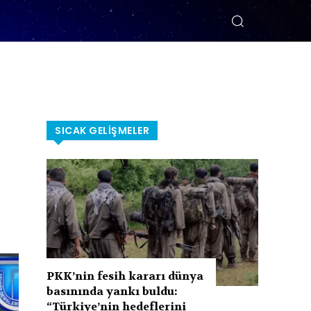
SICAK GELIŞMELER
PKK’nin fesih kararı dünya
basınında yankı buldu:
“Türkiye’nin hedeflerini