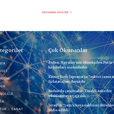
DEVAMINI GÖSTER
tegoriler
Çok Okunanlar
Biden: Navalny’nin ölümünden Putin 
NYA
haydutları sorumludur
ASET
Kuzey Kore Japonya’ya ”askeri casus 
ONOMI
fırlatacağını duyurdu
LIK
Sudan’da çatışmalar: Emekli askerler
NOLOJI
silahlanmaya çağrıldı
ĞA
İsrail’in “Şam’a hava saldırısı düzenle
TÜR – SANAT
iddia edildi