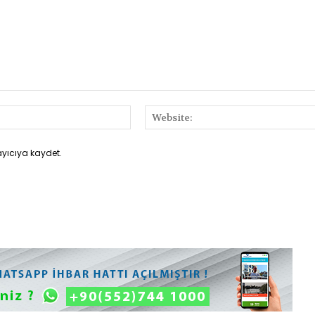
E-
Posta:*
ayıcıya kaydet.