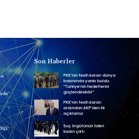
Son Haberler
PKK’nin fesih kararı dünya
ve
basınında yankı buldu:
“Türkiye’nin hedeflerini
güçlendirebilir”
uydu”
PKK’nin fesih kararı
ardından AKP’den ilk
açıklama
Suç örgütünün lideri
diği”
kadın çıktı