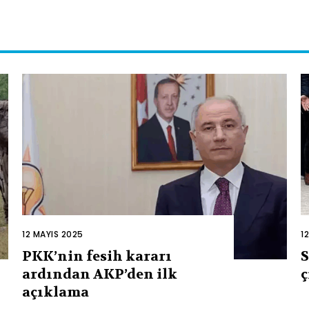
12 MAYIS 2025
1
PKK’nin fesih kararı
S
ardından AKP’den ilk
ç
açıklama