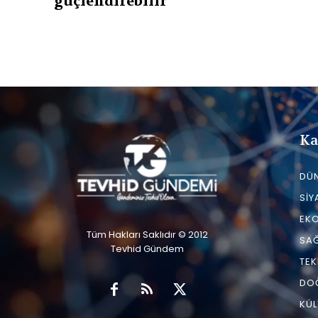
güçlendirebilir”
Ka
DÜ
SIY
EK
Tüm Hakları Saklıdır © 2012
SAĞ
Tevhid Gündem
TEK
DO
KÜL