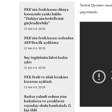
Tevhid Dersleri res
PKK’nin fesih kararı dünya
yayımlandı.
basınında yankı buldu:
“Türkiye’nin hedeflerini
güçlendirebilir”
12 MAYIS 2025
PKK’nin fesih kararı ardından
AKP’den ilk açıklama
12 MAYIS 2025
Suç örgütünün lideri kadın
çıktı
12 MAYIS 2025
PKK fesih ve silah bırakma
kararını açıkladı
12 MAYIS 2025
Barbar yahudi ordusu yine
kadınların ve çocukların
sığındığı okulu bombaladı, 15
kişi öldü