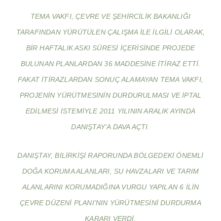
TEMA VAKFI, ÇEVRE VE ŞEHIRCILIK BAKANLIĞI
TARAFINDAN YÜRÜTÜLEN ÇALIŞMA ILE ILGILI OLARAK,
BIR HAFTALIK ASKI SÜRESI IÇERISINDE PROJEDE
BULUNAN PLANLARDAN 36 MADDESINE ITIRAZ ETTI.
FAKAT ITIRAZLARDAN SONUÇ ALAMAYAN TEMA VAKFI,
PROJENIN YÜRÜTMESININ DURDURULMASI VE IPTAL
EDILMESI ISTEMIYLE 2011 YILININ ARALIK AYINDA
DANIŞTAY’A DAVA AÇTI.
DANIŞTAY, BILIRKIŞI RAPORUNDA BÖLGEDEKI ÖNEMLI
DOĞA KORUMA ALANLARI, SU HAVZALARI VE TARIM
ALANLARINI KORUMADIĞINA VURGU YAPILAN 6 ILIN
ÇEVRE DÜZENI PLANI’NIN YÜRÜTMESINI DURDURMA
KARARI VERDI.