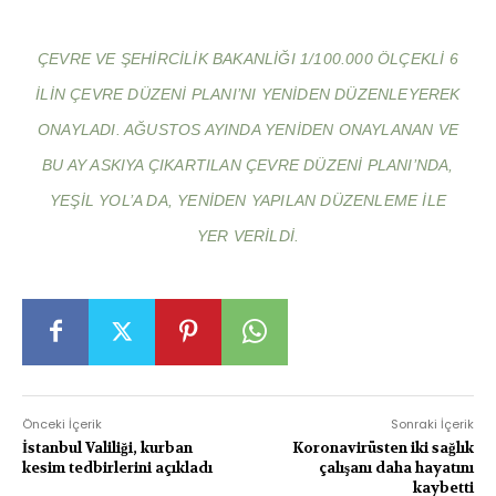
ÇEVRE VE ŞEHIRCILIK BAKANLIĞI 1/100.000 ÖLÇEKLI 6
ILIN ÇEVRE DÜZENI PLANI’NI YENIDEN DÜZENLEYEREK
ONAYLADI. AĞUSTOS AYINDA YENIDEN ONAYLANAN VE
BU AY ASKIYA ÇIKARTILAN ÇEVRE DÜZENI PLANI’NDA,
YEŞIL YOL’A DA, YENIDEN YAPILAN DÜZENLEME ILE
YER VERILDI.
Önceki İçerik
Sonraki İçerik
İstanbul Valiliği, kurban
Koronavirüsten iki sağlık
kesim tedbirlerini açıkladı
çalışanı daha hayatını
kaybetti