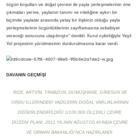
özgün koşulları ve doğal çevresi ile yayla yerleşmelerinin öne
çıkmaları yerine, yaylanın tanımı ve niteliğine aykırı bir
biçimde yaylalar arasında yatay bir ilişkinin olduğu yayla
yerleşmelerinin özgünlüklerinin zayıflamasına sebebiyet
vereceği sonucuna ulaşılmıştır” denildi. Kurul oybirliğiyle Yeşil
Yol projesinin yürütmesinin durdurulmasına karar verdi.
DAVANIN GEÇMİŞİ
RIZE, ARTVIN, TRABZON, GÜMÜŞHANE, GIRESUN VE
ORDU ILLERINDEKI VADILERIN DOĞAL VARLIKLARININ
DEĞERLENDIRILDIĞI 1/100.000 ÖLÇEKLI ÇEVRE
DÜZENI PLANI, 2011 YILININ AĞUSTOS AYINDA ÇEVRE
VE ORMAN BAKANLIĞI’NCA HAZIRLANDI.