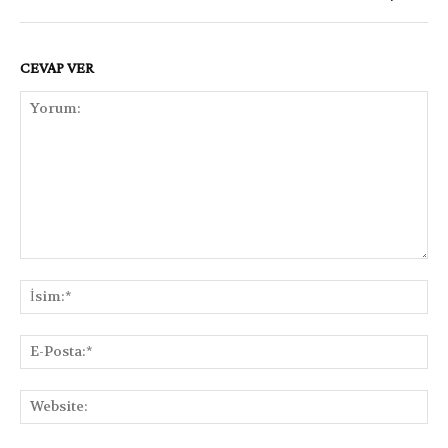
CEVAP VER
Yorum:
İsi
E-
Pos
Web