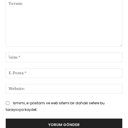
Yorum:
İsi
E-
Pos
Web
Ismimi, e-postamı ve web sitemi bir dahaki sefere bu
tarayıcıya kaydet.