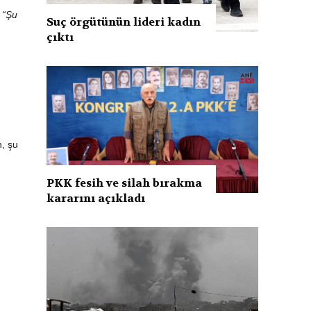
e
“Şu
Suç örgütünün lideri kadın
çıktı
n, şu
PKK fesih ve silah bırakma
kararını açıkladı