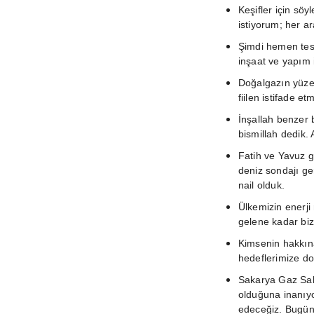
Keşifler için sö
istiyorum; her a
Şimdi hemen tesp
inşaat ve yapım 
Doğalgazın yüzey
fiilen istifade e
İnşallah benzer 
bismillah dedik. 
Fatih ve Yavuz g
deniz sondajı ge
nail olduk.
Ülkemizin enerji
gelene kadar bi
Kimsenin hakkı
hedeflerimize d
Sakarya Gaz Saha
olduğuna inanıy
edeceğiz. Bugün 