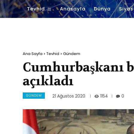
Tevhid
Anasayfa
Dünya
Siyas
Ana Sayfa
Tevhid
Gündem
Cumhurbaşkanı b
açıkladı
GÜNDEM
1154
21 Ağustos 2020
0