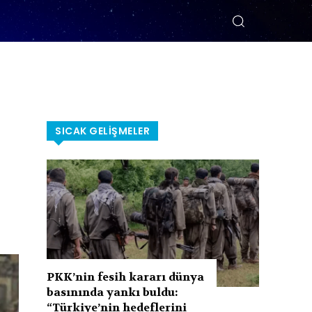
SICAK GELIŞMELER
PKK’nin fesih kararı dünya
basınında yankı buldu:
“Türkiye’nin hedeflerini