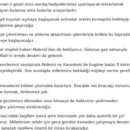
ylenen o güzel sözü sondaj faaliyetlerimize uyarlayarak tekrarlamak
rayan bulamaz ama bulanlar arayanlardır.
it kuyuları açmaya başlayacak ardından üretim konseptini belirleyip
işlerine geçeceğiz.
e çıkartılması ve sisteme aktarılması işlemleriyle birlikte bu kaynak
tmeye başlayacağız.
bir müjdeli haberi Akdeniz’den de bekliyoruz. Sakarya gaz sahasıyla
Allah’ın izniyle devamı da gelecek.
emilerimiz vasıtasıyla Akdeniz ve Karadeniz’de bugüne kadar 9 derin
rçekleştirdik. Son sondajda milletimize beklediği müjdeyi verme şeref
 meselesini kökten çözmekte kararlıyız. Enerjide net ihracatçı konum
ze durmak, dinlenmek yok.
na gözümüzü dikmeden ama kimseye de hakkımızı yedirmeden
oğru yürümeyi sürdüreceğiz.
sı’ndaki keşiften sonra artık önümüzde çok daha aydınlık bir yol
oruz. Milletimizin refahı için gece gündüz demeden çalışmaya devam
gelecek nesillere önemli bir miras bırakacağız.