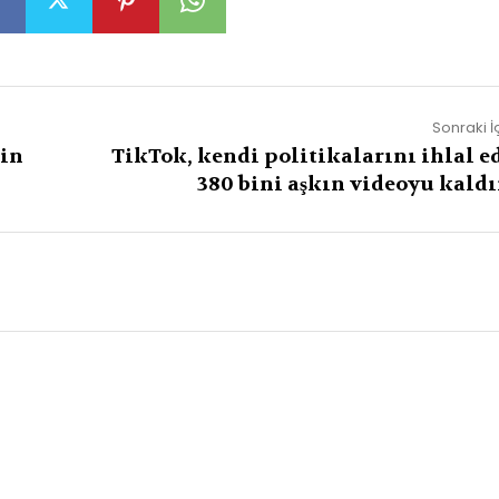
Sonraki İ
çin
TikTok, kendi politikalarını ihlal e
380 bini aşkın videoyu kaldı