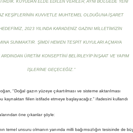
IRDIK. KUYUDAN ELDE EDILEN VERILER, AYNI BÖLGEDE YENI
Z KEŞIFLERININ KUVVETLE MUHTEMEL OLDUĞUNA IŞARET
HEDEFIMIZ, 2023 YILINDA KARADENIZ GAZINI MILLETIMIZIN
MINA SUNMAKTIR. ŞIMDI HEMEN TESPIT KUYULARI AÇMAYA
 ARDINDAN ÜRETIM KONSEPTINI BELIRLEYIP INŞAAT VE YAPIM
IŞLERINE GEÇECEĞIZ.”
ğan, “Doğal gazın yüzeye çıkartılması ve sisteme aktarılması
e bu kaynaktan fiilen istifade etmeye başlayacağız.” ifadesini kullandı
alarından öne çıkanlar şöyle:
nın temel unsuru olmanın yanında milli bağımsızlığın tesisinde de bü