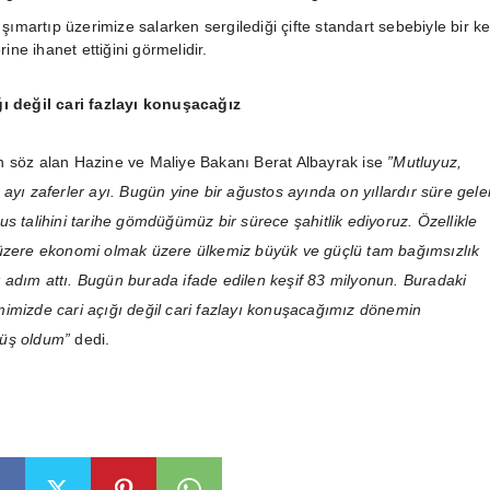
şımartıp üzerimize salarken sergilediği çifte standart sebebiyle bir k
rine ihanet ettiğini görmelidir.
ğı değil cari fazlayı konuşacağız
n söz alan Hazine ve Maliye Bakanı Berat Albayrak ise
”Mutluyuz,
ayı zaferler ayı. Bugün yine bir ağustos ayında on yıllardır süre gele
s talihini tarihe gömdüğümüz bir sürece şahitlik ediyoruz. Özellikle
 üzere ekonomi olmak üzere ülkemiz büyük ve güçlü tam bağımsızlık
adım attı. Bugün burada ifade edilen keşif 83 milyonun. Buradaki
imizde cari açığı değil cari fazlayı konuşacağımız dönemin
üş oldum”
dedi.