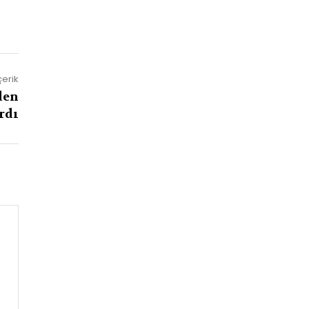
çerik
den
rdı