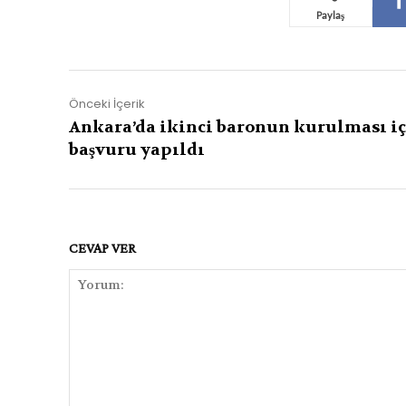
Paylaş
Önceki İçerik
Ankara’da ikinci baronun kurulması i
başvuru yapıldı
CEVAP VER