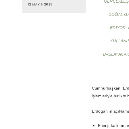
GERÇEKLEŞT
12 MAYIS 2025
DOĞAL GA
EDIYOR. 
KULLANI
BAŞLAYACAK
Cumhurbaşkanı Erdo
işlemleriyle birlikt
​Erdoğan’ın açıklam
Enerji, kalkınma