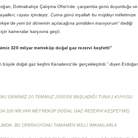
oğan, Dolmabahçe Çalışma Ofisi’nde, çarşamba günü duyurduğu v
yalleri, rüyası içindeyiz.
Cuma günü inşallah bu müjdeyi milletimize
rkiye’de yeni bir dönemin açılacağına şimdiden inanıyorum”
dediği
için kameralar karşısına geçti.
miz 320 milyar metreküp doğal gaz rezervi keşfetti”
en büyük doğal gaz keşfini Karadeniz’de gerçekleştirdi.” diyen Erdoğa
DAJ GEMIMIZ 20 TEMMUZ 2020’DE BAŞLADIĞI TUNA 1 KUYUSU
DA 320 MILYAR METREKÜP DOĞAL GAZ REZERVI KEŞFETMIŞ
UMDA. BU OPERASYONU TAMAMEN MILLI IMKANLARLA