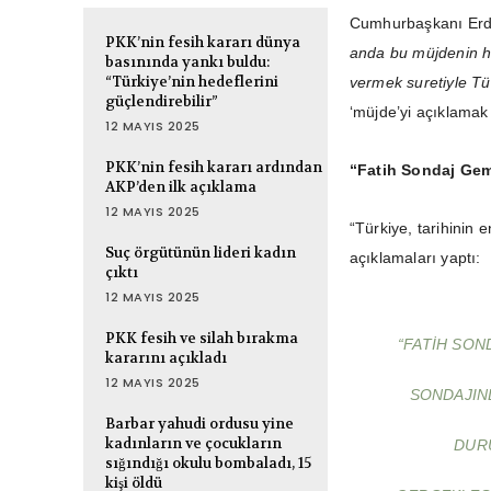
Cumhurbaşkanı Erd
PKK’nin fesih kararı dünya
anda bu müjdenin ha
basınında yankı buldu:
“Türkiye’nin hedeflerini
vermek suretiyle Tü
güçlendirebilir”
‘müjde’yi açıklamak 
12 MAYIS 2025
PKK’nin fesih kararı ardından
“Fatih Sondaj Gemi
AKP’den ilk açıklama
12 MAYIS 2025
“Türkiye, tarihinin 
Suç örgütünün lideri kadın
açıklamaları yaptı:
çıktı
12 MAYIS 2025
PKK fesih ve silah bırakma
“FATIH SON
kararını açıkladı
12 MAYIS 2025
SONDAJIN
Barbar yahudi ordusu yine
kadınların ve çocukların
DUR
sığındığı okulu bombaladı, 15
kişi öldü