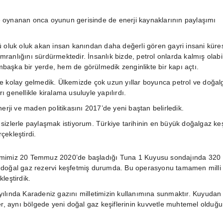
 oynanan onca oyunun gerisinde de enerji kaynaklarının paylaşımı
ü oluk oluk akan insan kanından daha değerli gören gayri insani küre
ranlığını sürdürmektedir. İnsanlık bizde, petrol onlarda kalmış olabil
aşka bir yerde, hem de görülmedik zenginlikte bir kapı açtı.
e kolay gelmedik. Ülkemizde çok uzun yıllar boyunca petrol ve doğal
 genellikle kiralama usuluyle yapılırdı.
nerji ve maden politikasını 2017’de yeni baştan belirledik.
sizlerle paylaşmak istiyorum. Türkiye tarihinin en büyük doğalgaz keş
çekleştirdi.
mimiz 20 Temmuz 2020’de başladığı Tuna 1 Kuyusu sondajında 320
 doğal gaz rezervi keşfetmiş durumda. Bu operasyonu tamamen milli
leştirdik.
ılında Karadeniz gazını milletimizin kullanımına sunmaktır. Kuyudan
ler, aynı bölgede yeni doğal gaz keşiflerinin kuvvetle muhtemel olduğ