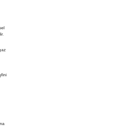
sel
ir.
gaz
fini
una