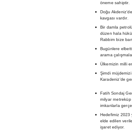
öneme sahiptir.
Doğu Akdeniz’de
kavgası vardır.
Bir damla petrol
düzen hala hüküm
Rabbim bize bamb
Bugünlere elbett
arama çalışmaları
Ülkemizin milli e
Şimdi müjdemizi 
Karadeniz’de ger
Fatih Sondaj Ge
milyar metreküp
imkanlarla gerçek
Hedefimiz 2023 y
elde edilen veri
işaret ediyor.