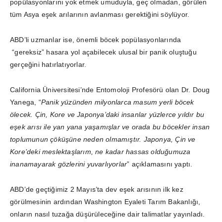
popülasyonlarını yok etmek umuduyla, geç olmadan, görülen
tüm Asya eşek arılarının avlanması gerektiğini söylüyor.
ABD’li uzmanlar ise, önemli böcek popülasyonlarında
“gereksiz” hasara yol açabilecek ulusal bir panik oluştuğu
gerçeğini hatırlatıyorlar.
California Üniversitesi’nde Entomoloji Profesörü olan Dr. Doug
Yanega, “
Panik yüzünden milyonlarca masum yerli böcek
ölecek. Çin, Kore ve Japonya’daki insanlar yüzlerce yıldır bu
eşek arısı ile yan yana yaşamışlar ve orada bu böcekler insan
toplumunun çöküşüne neden olmamıştır. Japonya, Çin ve
Kore’deki meslektaşlarım, ne kadar hassas olduğumuza
inanamayarak gözlerini yuvarlıyorlar
” açıklamasını yaptı.
ABD’de geçtiğimiz 2 Mayıs’ta dev eşek arısının ilk kez
görülmesinin ardından Washington Eyaleti Tarım Bakanlığı,
onların nasıl tuzağa düşürüleceğine dair talimatlar yayınladı.