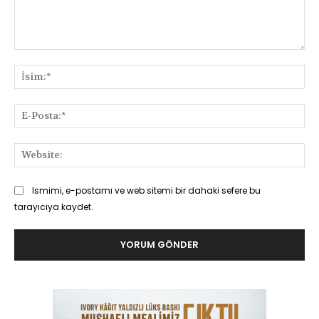
Yorum:
İsi
E-
Pos
Web
Ismimi, e-postamı ve web sitemi bir dahaki sefere bu
tarayıcıya kaydet.