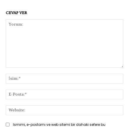
CEVAP VER
Yorum:
İsi
E-
Pos
Web
Ismimi, e-postamı ve web sitemi bir dahaki sefere bu