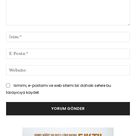
Yorum:
İsi
E-
Pos
Web
Ismimi, e-postamı ve web sitemi bir dahaki sefere bu
tarayıcıya kaydet.