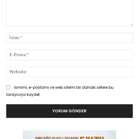
Yorum:
İsi
E-
Pos
Web
Ismimi, e-postamı ve web sitemi bir dahaki sefere bu
tarayıcıya kaydet.