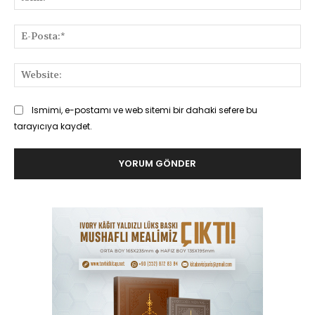
E-
Pos
Web
Ismimi, e-postamı ve web sitemi bir dahaki sefere bu
tarayıcıya kaydet.