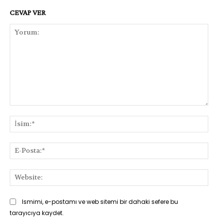
CEVAP VER
Yorum:
İsi
E-
Pos
Web
Ismimi, e-postamı ve web sitemi bir dahaki sefere bu
tarayıcıya kaydet.