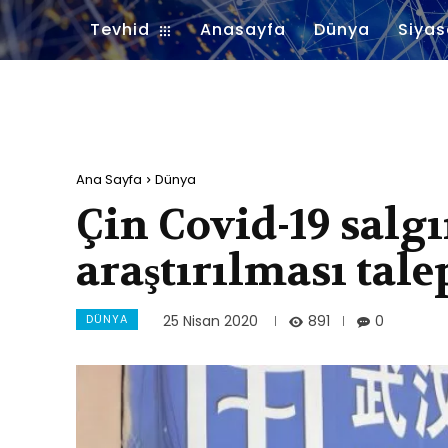
Tevhid
Anasayfa
Dünya
Siyas
Ana Sayfa
Dünya
Çin Covid-19 salg
araştırılması tale
DÜNYA
891
25 Nisan 2020
0