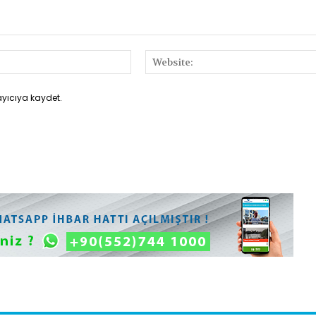
E-
Posta:*
ayıcıya kaydet.