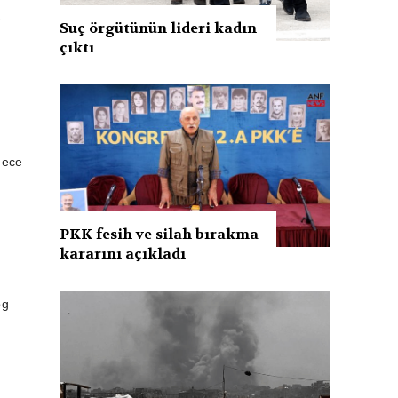
e
Suç örgütünün lideri kadın
çıktı
dece
PKK fesih ve silah bırakma
,
kararını açıkladı
og