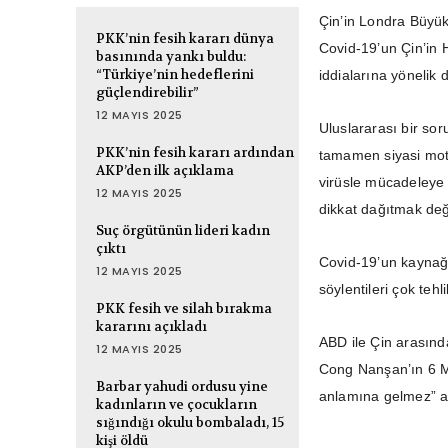
Çin’in Londra Büyük
PKK’nin fesih kararı dünya
Covid-19’un Çin’in 
basınında yankı buldu:
“Türkiye’nin hedeflerini
iddialarına yönelik
güçlendirebilir”
12 MAYIS 2025
Uluslararası bir sor
PKK’nin fesih kararı ardından
tamamen siyasi moti
AKP’den ilk açıklama
virüsle mücadeleye
12 MAYIS 2025
dikkat dağıtmak değ
Suç örgütünün lideri kadın
çıktı
Covid-19’un kaynağı
12 MAYIS 2025
söylentileri çok tehl
PKK fesih ve silah bırakma
kararını açıkladı
ABD ile Çin arasınd
12 MAYIS 2025
Cong Nanşan’ın 6 Ma
Barbar yahudi ordusu yine
anlamına gelmez” a
kadınların ve çocukların
sığındığı okulu bombaladı, 15
kişi öldü