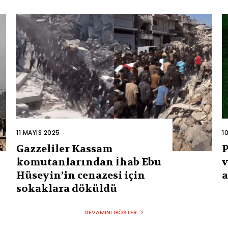
11 MAYIS 2025
1
Gazzeliler Kassam
P
komutanlarından İhab Ebu
v
Hüseyin’in cenazesi için
a
sokaklara döküldü
DEVAMINI GÖSTER