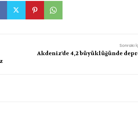
Sonraki İ
Akdeniz’de 4,2 büyüklüğünde dep
z