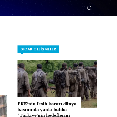
SICAK GELIŞMELER
PKK’nin fesih kararı dünya
basınında yankı buldu:
“Türkiye’nin hedeflerini