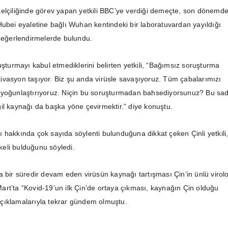
elçiliğinde görev yapan yetkili BBC’ye verdiği demeçte, son dönemd
Hubei eyaletine bağlı Wuhan kentindeki bir laboratuvardan yayıldığı
 değerlendirmelerde bulundu.
uşturmayı kabul etmediklerini belirten yetkili, “Bağımsız soruşturma
vasyon taşıyor. Biz şu anda virüsle savaşıyoruz. Tüm çabalarımızı
 yoğunlaştırıyoruz. Niçin bu soruşturmadan bahsediyorsunuz? Bu sa
il kaynağı da başka yöne çevirmektir.” diye konuştu.
 hakkında çok sayıda söylenti bulunduğuna dikkat çeken Çinli yetkili
ikeli bulduğunu söyledi.
a bir süredir devam eden virüsün kaynağı tartışması Çin’in ünlü virol
rt’ta “Kovid-19’un ilk Çin’de ortaya çıkması, kaynağın Çin olduğu
çıklamalarıyla tekrar gündem olmuştu.